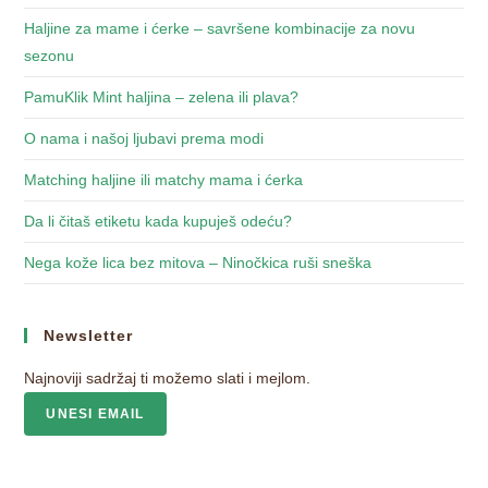
Haljine za mame i ćerke – savršene kombinacije za novu
sezonu
PamuKlik Mint haljina – zelena ili plava?
O nama i našoj ljubavi prema modi
Matching haljine ili matchy mama i ćerka
Da li čitaš etiketu kada kupuješ odeću?
Nega kože lica bez mitova – Ninočkica ruši sneška
Newsletter
Najnoviji sadržaj ti možemo slati i mejlom.
UNESI EMAIL