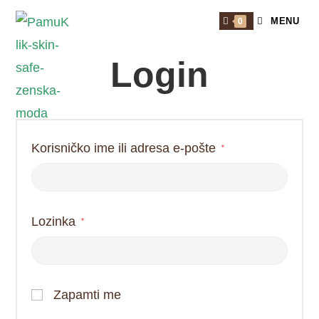
Skip
MENU
0
to
content
Login
Obavezno
Korisničko ime ili adresa e-pošte
*
Obavezno
Lozinka
*
Zapamti me