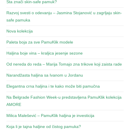
Šta znači skin-safe pamuk?
Razvoj svesti o odevanju – Jasmina Stojanović u zagrljaju skin-
safe pamuka
Nova kolekcija
Paleta boja za sve PamuKlik modele
Haljina boje vina – kraljica jesenje sezone
Od nereda do reda – Marija Tomajo zna trikove koji zaista rade
Narandžasta haljina sa Ivanom u Jordanu
Elegantna crna haljina i te kako može biti pamučna
Na Belgrade Fashion Week-u predstavljena PamuKlik kolekcija
AMORE
Milica Malešević – PamuKlik haljina je investicija
Koja li je tajna haljine od čistog pamuka?