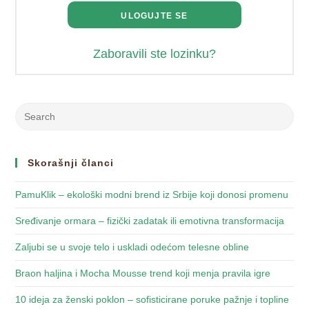
ULOGUJTE SE
Zaboravili ste lozinku?
Search
this
website
Skorašnji članci
PamuKlik – ekološki modni brend iz Srbije koji donosi promenu
Sređivanje ormara – fizički zadatak ili emotivna transformacija
Zaljubi se u svoje telo i uskladi odećom telesne obline
Braon haljina i Mocha Mousse trend koji menja pravila igre
10 ideja za ženski poklon – sofisticirane poruke pažnje i topline