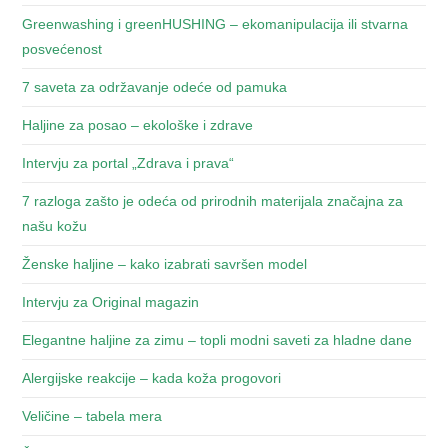
Greenwashing i greenHUSHING – ekomanipulacija ili stvarna
posvećenost
7 saveta za održavanje odeće od pamuka
Haljine za posao – ekološke i zdrave
Intervju za portal „Zdrava i prava“
7 razloga zašto je odeća od prirodnih materijala značajna za
našu kožu
Ženske haljine – kako izabrati savršen model
Intervju za Original magazin
Elegantne haljine za zimu – topli modni saveti za hladne dane
Alergijske reakcije – kada koža progovori
Veličine – tabela mera