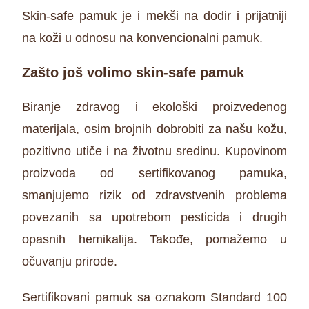
Skin-safe pamuk je i
mekši na dodir
i
prijatniji
na koži
u odnosu na konvencionalni pamuk.
Zašto još volimo skin-safe pamuk
Biranje zdravog i ekološki proizvedenog
materijala, osim brojnih dobrobiti za našu kožu,
pozitivno utiče i na životnu sredinu. Kupovinom
proizvoda od sertifikovanog pamuka,
smanjujemo rizik od zdravstvenih problema
povezanih sa upotrebom pesticida i drugih
opasnih hemikalija. Takođe, pomažemo u
očuvanju prirode.
Sertifikovani pamuk sa oznakom Standard 100