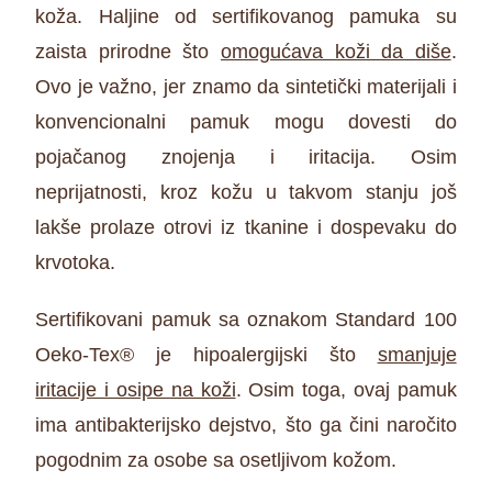
koža. Haljine od sertifikovanog pamuka su
zaista prirodne što
omogućava koži da diše
.
Ovo je važno, jer znamo da sintetički materijali i
konvencionalni pamuk mogu dovesti do
pojačanog znojenja i iritacija. Osim
neprijatnosti, kroz kožu u takvom stanju još
lakše prolaze otrovi iz tkanine i dospevaku do
krvotoka.
Sertifikovani pamuk sa oznakom Standard 100
Oeko-Tex® je hipoalergijski što
smanjuje
iritacije i osipe na koži
. Osim toga, ovaj pamuk
ima antibakterijsko dejstvo, što ga čini naročito
pogodnim za osobe sa osetljivom kožom.