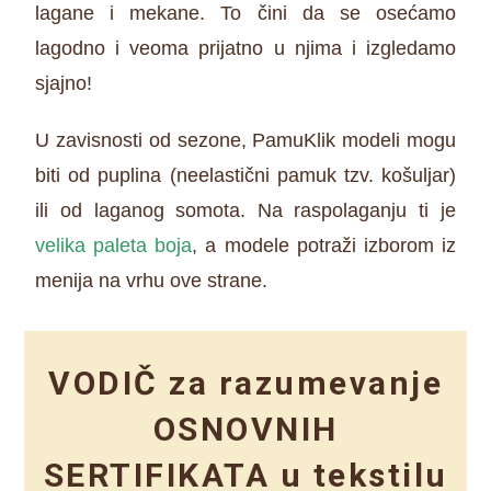
lagane i mekane. To čini da se osećamo
lagodno i veoma prijatno u njima i izgledamo
sjajno!
U zavisnosti od sezone, PamuKlik modeli mogu
biti od puplina (neelastični pamuk tzv. košuljar)
ili od laganog somota. Na raspolaganju ti je
velika paleta boja
, a modele potraži izborom iz
menija na vrhu ove strane.
VODIČ za razumevanje
OSNOVNIH
SERTIFIKATA u tekstilu