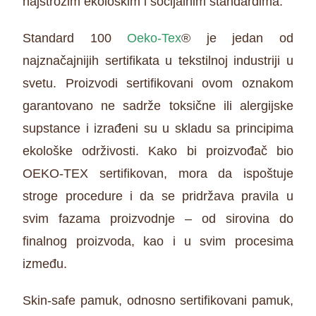
najstrožim ekološkim i socijalnim standardima.
Standard 100
Oeko-Tex
® je jedan od
najznačajnijih sertifikata u tekstilnoj industriji u
svetu. Proizvodi sertifikovani ovom oznakom
garantovano ne sadrže toksične ili alergijske
supstance i izrađeni su u skladu sa principima
ekološke održivosti. Kako bi proizvođač bio
OEKO-TEX sertifikovan, mora da ispoštuje
stroge procedure i da se pridržava pravila u
svim fazama proizvodnje – od sirovina do
finalnog proizvoda, kao i u svim procesima
između.
Skin-safe pamuk, odnosno sertifikovani pamuk,