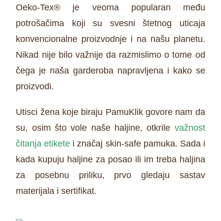
Oeko-Tex® je veoma popularan među
potrošačima koji su svesni štetnog uticaja
konvencionalne proizvodnje i na našu planetu.
Nikad nije bilo važnije da razmislimo o tome od
čega je naša garderoba napravljena i kako se
proizvodi.
Utisci žena koje biraju PamuKlik govore nam da
su, osim što vole naše haljine, otkrile
važnost
čitanja etikete
i značaj skin-safe pamuka. Sada i
kada kupuju haljine za posao ili im treba haljina
za posebnu priliku, prvo gledaju sastav
materijala i sertifikat.