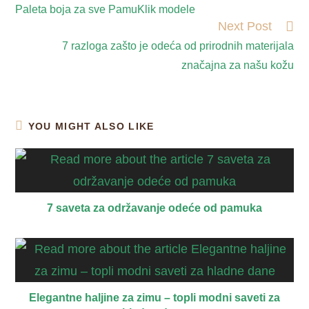
Paleta boja za sve PamuKlik modele
Next Post
7 razloga zašto je odeća od prirodnih materijala
značajna za našu kožu
YOU MIGHT ALSO LIKE
7 saveta za održavanje odeće od pamuka
Elegantne haljine za zimu – topli modni saveti za