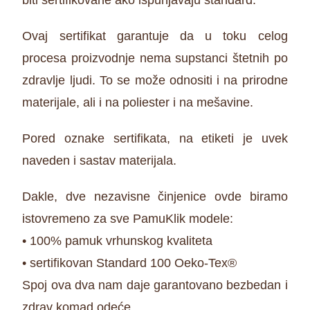
biti sertifikovane ako ispunjavaju standard.
Ovaj sertifikat garantuje da u toku celog
procesa proizvodnje nema supstanci štetnih po
zdravlje ljudi. To se može odnositi i na prirodne
materijale, ali i na poliester i na mešavine.
Pored oznake sertifikata, na etiketi je uvek
naveden i sastav materijala.
Dakle, dve nezavisne činjenice ovde biramo
istovremeno za sve PamuKlik modele:
• 100% pamuk vrhunskog kvaliteta
• sertifikovan Standard 100 Oeko-Tex®
Spoj ova dva nam daje garantovano bezbedan i
zdrav komad odeće.