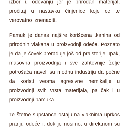
izbor u odevanju jer je prirodan materijal,
pročitaj u nastavku činjenice koje će te
verovatno iznenaditi.
Pamuk je danas najšire korišćena tkanina od
prirodnih vlakana u proizvodnji odeće. Poznato
je da je čovek prerađuje još od praistorije. Ipak,
masovna proizvodnja i sve zahtevnije želje
potrošača naveli su modnu industriju da počne
da koristi veoma agresivne hemikalije u
proizvodnji svih vrsta materijala, pa čak i u
proizvodnji pamuka.
Te štetne supstance ostaju na vlaknima uprkos
pranju odeće i, dok je nosimo, u direktnom su