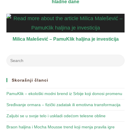
hladne dane
Milica Malešević – PamuKlik haljina je investicija
Skorašnji članci
PamuKlik – ekološki modni brend iz Srbije koji donosi promenu
Sređivanje ormara – fizički zadatak ili emotivna transformacija
Zaljubi se u svoje telo i uskladi odećom telesne obline
Braon haljina i Mocha Mousse trend koji menja pravila igre