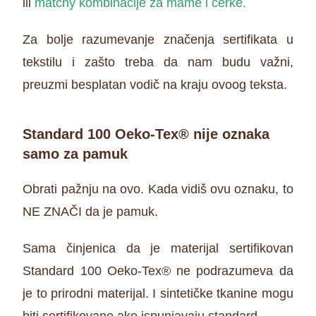
ili
matchy kombinacije za mame i ćerke
.
Za bolje razumevanje značenja sertifikata u
tekstilu i zašto treba da nam budu važni,
preuzmi besplatan vodič na kraju ovoog teksta.
Standard 100 Oeko-Tex® nije oznaka
samo za pamuk
Obrati pažnju na ovo. Kada vidiš ovu oznaku, to
NE ZNAČI da je pamuk.
Sama činjenica da je materijal sertifikovan
Standard 100 Oeko-Tex® ne podrazumeva da
je to prirodni materijal. I sintetičke tkanine mogu