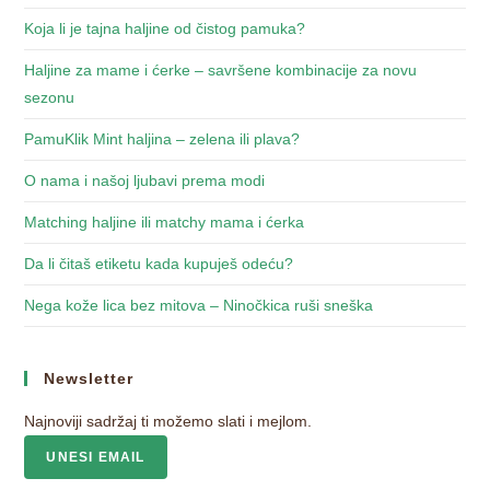
Koja li je tajna haljine od čistog pamuka?
Haljine za mame i ćerke – savršene kombinacije za novu
sezonu
PamuKlik Mint haljina – zelena ili plava?
O nama i našoj ljubavi prema modi
Matching haljine ili matchy mama i ćerka
Da li čitaš etiketu kada kupuješ odeću?
Nega kože lica bez mitova – Ninočkica ruši sneška
Newsletter
Najnoviji sadržaj ti možemo slati i mejlom.
UNESI EMAIL