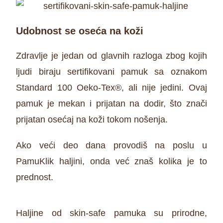
Udobnost se oseća na koži
Zdravlje je jedan od glavnih razloga zbog kojih
ljudi biraju sertifikovani pamuk sa oznakom
Standard 100 Oeko-Tex®, ali nije jedini. Ovaj
pamuk je mekan i prijatan na dodir, što znači
prijatan osećaj na koži tokom nošenja.
Ako veći deo dana provodiš na poslu u
PamuKlik haljini, onda već znaš kolika je to
prednost.
Haljine od skin-safe pamuka su prirodne,