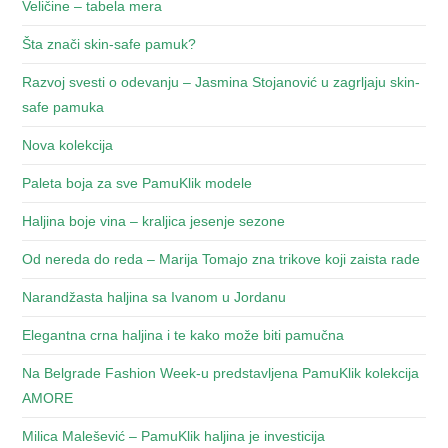
Veličine – tabela mera
Šta znači skin-safe pamuk?
Razvoj svesti o odevanju – Jasmina Stojanović u zagrljaju skin-
safe pamuka
Nova kolekcija
Paleta boja za sve PamuKlik modele
Haljina boje vina – kraljica jesenje sezone
Od nereda do reda – Marija Tomajo zna trikove koji zaista rade
Narandžasta haljina sa Ivanom u Jordanu
Elegantna crna haljina i te kako može biti pamučna
Na Belgrade Fashion Week-u predstavljena PamuKlik kolekcija
AMORE
Milica Malešević – PamuKlik haljina je investicija