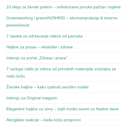
10 ideja za ženski poklon – sofisticirane poruke pažnje i topline
Greenwashing i greenHUSHING – ekomanipulacija ili stvarna
posvećenost
7 saveta za održavanje odeće od pamuka
Haljine za posao – ekološke i zdrave
Intervju za portal „Zdrava i prava“
7 razloga zašto je odeća od prirodnih materijala značajna za
našu kožu
Ženske haljine – kako izabrati savršen model
Intervju za Original magazin
Elegantne haljine za zimu – topli modni saveti za hladne dane
Alergijske reakcije – kada koža progovori