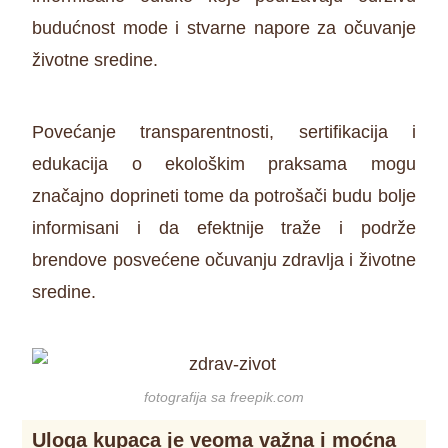
budućnost mode i stvarne napore za očuvanje
životne sredine.
Povećanje transparentnosti, sertifikacija i
edukacija o ekološkim praksama mogu
značajno doprineti tome da potrošači budu bolje
informisani i da efektnije traže i podrže
brendove posvećene očuvanju zdravlja i životne
sredine.
fotografija sa freepik.com
Uloga kupaca je veoma važna i moćna