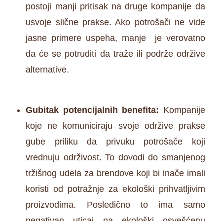
postoji manji pritisak na druge kompanije da
usvoje slične prakse. Ako potrošači ne vide
jasne primere uspeha, manje je verovatno
da će se potruditi da traže ili podrže održive
alternative.
Gubitak potencijalnih benefita:
Kompanije
koje ne komuniciraju svoje održive prakse
gube priliku da privuku potrošače koji
vrednuju održivost. To dovodi do smanjenog
tržišnog udela za brendove koji bi inače imali
koristi od potražnje za ekološki prihvatljivim
proizvodima. Posledično to ima samo
negativan uticaj na ekološki osvešćenu