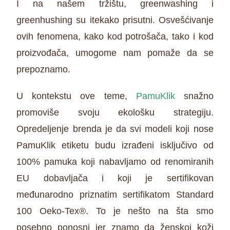
I na našem tržištu, greenwashing i
greenhushing su itekako prisutni. Osvešćivanje
ovih fenomena, kako kod potrošača, tako i kod
proizvođača, umogome nam pomaže da se
prepoznamo.
U kontekstu ove teme,
PamuKlik
snažno
promoviše svoju ekološku strategiju.
Opredeljenje brenda je da svi modeli koji nose
PamuKlik etiketu budu izrađeni isključivo od
100% pamuka koji nabavljamo od renomiranih
EU dobavljača i koji je sertifikovan
međunarodno priznatim sertifikatom Standard
100 Oeko-Tex®. To je nešto na šta smo
posebno ponosni jer znamo da ženskoj koži