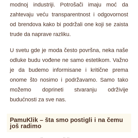
modnoj industriji. Potrošači imaju moć da
zahtevaju veću transparentnost i odgovornost
od brendova kako bi podržali one koji se zaista
trude da naprave razliku.
U svetu gde je moda često površna, neka naše
odluke budu vođene ne samo estetikom. Važno
je da budemo informisane i kritične prema
onome što nosimo i podržavamo. Samo tako
možemo doprineti stvaranju održivije
budućnosti za sve nas.
PamuKlik – šta smo postigli i na čemu
još radimo