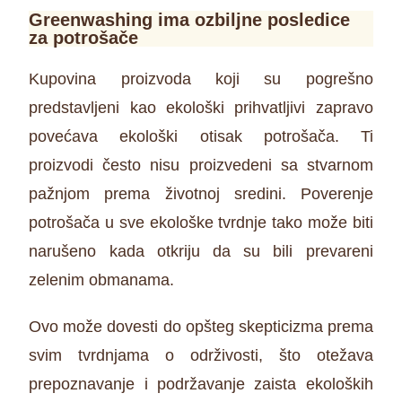
Greenwashing ima ozbiljne posledice
za potrošače
Kupovina proizvoda koji su pogrešno
predstavljeni kao ekološki prihvatljivi zapravo
povećava ekološki otisak potrošača. Ti
proizvodi često nisu proizvedeni sa stvarnom
pažnjom prema životnoj sredini. Poverenje
potrošača u sve ekološke tvrdnje tako može biti
narušeno kada otkriju da su bili prevareni
zelenim obmanama.
Ovo može dovesti do opšteg skepticizma prema
svim tvrdnjama o održivosti, što otežava
prepoznavanje i podržavanje zaista ekoloških