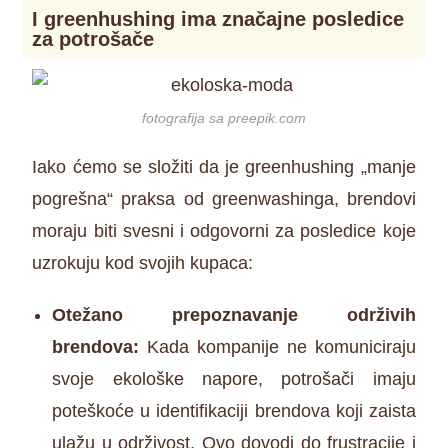
I greenhushing ima značajne posledice
za potrošače
fotografija sa preepik.com
Iako ćemo se složiti da je greenhushing „manje
pogrešna“ praksa od greenwashinga, brendovi
moraju biti svesni i odgovorni za posledice koje
uzrokuju kod svojih kupaca:
Otežano prepoznavanje održivih
brendova:
Kada kompanije ne komuniciraju
svoje ekološke napore, potrošači imaju
poteškoće u identifikaciji brendova koji zaista
ulažu u održivost. Ovo dovodi do frustracije i