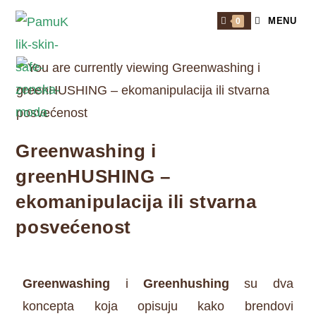
MENU
0
Greenwashing i
greenHUSHING –
ekomanipulacija ili stvarna
posvećenost
Greenwashing
i
Greenhushing
su dva
koncepta koja opisuju kako brendovi