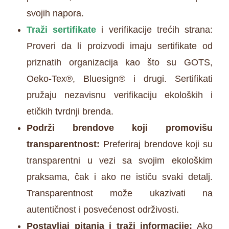
svojih napora.
Traži sertifikate
i verifikacije trećih strana:
Proveri da li proizvodi imaju sertifikate od
priznatih organizacija kao što su GOTS,
Oeko-Tex®, Bluesign® i drugi. Sertifikati
pružaju nezavisnu verifikaciju ekoloških i
etičkih tvrdnji brenda.
Podrži brendove koji promovišu
transparentnost:
Preferiraj brendove koji su
transparentni u vezi sa svojim ekološkim
praksama, čak i ako ne ističu svaki detalj.
Transparentnost može ukazivati na
autentičnost i posvećenost održivosti.
Postavljaj pitanja i traži informacije:
Ako