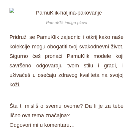
PamuKlik indigo plava
Pridruži se PamuKlik zajednici i otkrij kako naše
kolekcije mogu obogatiti tvoj svakodnevni život.
Sigurno ćeš pronaći PamuKlik modele koji
savršeno odgovaraju tvom stilu i građi, i
uživaćeš u osećaju zdravog kvaliteta na svojoj
koži.
Šta ti misliš o svemu ovome? Da li je za tebe
lično ova tema značajna?
Odgovori mi u komentaru…