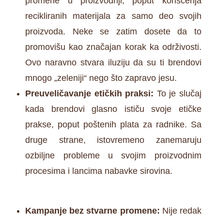
promene u proizvodnji, poput korišćenja
recikliranih materijala za samo deo svojih
proizvoda. Neke se zatim dosete da to
promovišu kao značajan korak ka održivosti.
Ovo naravno stvara iluziju da su ti brendovi
mnogo „zeleniji“ nego što zapravo jesu.
Preuveličavanje etičkih praksi:
To je slučaj
kada brendovi glasno ističu svoje etičke
prakse, poput poštenih plata za radnike. Sa
druge strane, istovremeno zanemaruju
ozbiljne probleme u svojim proizvodnim
procesima i lancima nabavke sirovina.
Kampanje bez stvarne promene:
Nije redak