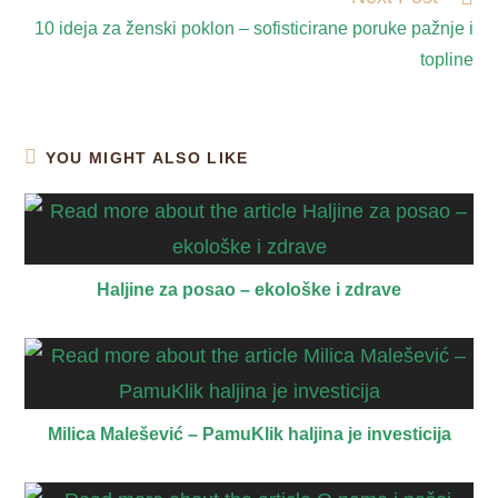
10 ideja za ženski poklon – sofisticirane poruke pažnje i
topline
YOU MIGHT ALSO LIKE
Haljine za posao – ekološke i zdrave
Milica Malešević – PamuKlik haljina je investicija