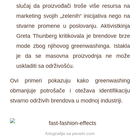
slučaj da proizvođači troše više resursa na
marketing svojih „zelenih“ inicijativa nego na
stvarne promene u poslovanju. Aktivistkinja
Greta Thunberg kritikovala je brendove brze
mode zbog njihovog greenwashinga. Istakla
je da se masovna proizvodnja ne može
uskladiti sa održivošću.
Ovi primeri pokazuju kako greenwashing
obmanjuje potrošače i otežava identifikaciju
stvarno održivih brendova u modnoj industriji.
fotografija sa pexels.com