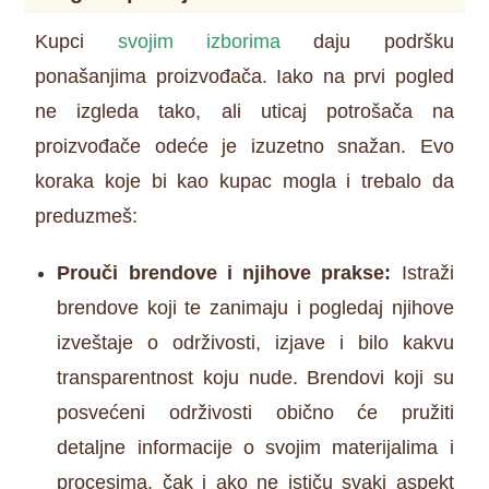
Kupci
svojim izborima
daju podršku
ponašanjima proizvođača. Iako na prvi pogled
ne izgleda tako, ali uticaj potrošača na
proizvođače odeće je izuzetno snažan. Evo
koraka koje bi kao kupac mogla i trebalo da
preduzmeš:
Prouči brendove i njihove prakse:
Istraži
brendove koji te zanimaju i pogledaj njihove
izveštaje o održivosti, izjave i bilo kakvu
transparentnost koju nude. Brendovi koji su
posvećeni održivosti obično će pružiti
detaljne informacije o svojim materijalima i
procesima, čak i ako ne ističu svaki aspekt