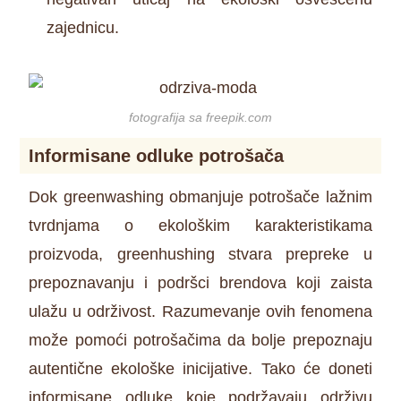
zajednicu.
fotografija sa freepik.com
Informisane odluke potrošača
Dok greenwashing obmanjuje potrošače lažnim
tvrdnjama o ekološkim karakteristikama
proizvoda, greenhushing stvara prepreke u
prepoznavanju i podršci brendova koji zaista
ulažu u održivost. Razumevanje ovih fenomena
može pomoći potrošačima da bolje prepoznaju
autentične ekološke inicijative. Tako će doneti
informisane odluke koje podržavaju održivu