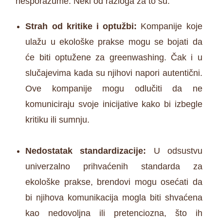
nesporazume. Neki od razloga za to su:
Strah od kritike i optužbi:
Kompanije koje
ulažu u ekološke prakse mogu se bojati da
će biti optužene za greenwashing. Čak i u
slučajevima kada su njihovi napori autentični.
Ove kompanije mogu odlučiti da ne
komuniciraju svoje inicijative kako bi izbegle
kritiku ili sumnju.
Nedostatak standardizacije:
U odsustvu
univerzalno prihvaćenih standarda za
ekološke prakse, brendovi mogu osećati da
bi njihova komunikacija mogla biti shvaćena
kao nedovoljna ili pretenciozna, što ih