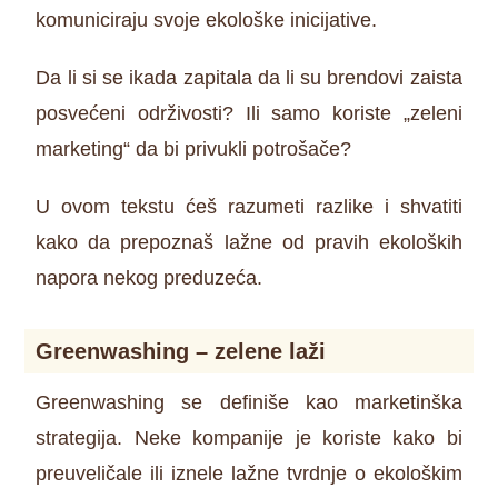
komuniciraju svoje ekološke inicijative.
Da li si se ikada zapitala da li su brendovi zaista
posvećeni održivosti? Ili samo koriste „zeleni
marketing“ da bi privukli potrošače?
U ovom tekstu ćeš razumeti razlike i shvatiti
kako da prepoznaš lažne od pravih ekoloških
napora nekog preduzeća.
Greenwashing – zelene laži
Greenwashing se definiše kao marketinška
strategija. Neke kompanije je koriste kako bi
preuveličale ili iznele lažne tvrdnje o ekološkim