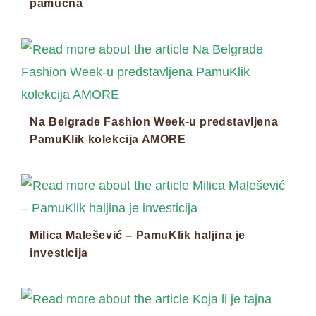
pamučna
Na Belgrade Fashion Week-u predstavljena
PamuKlik kolekcija AMORE
Milica Malešević – PamuKlik haljina je
investicija