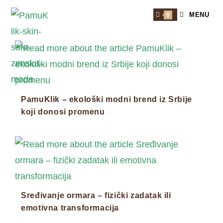
Skip
MENU
0
to
content
PamuKlik – ekološki modni brend iz Srbije
koji donosi promenu
Sređivanje ormara – fizički zadatak ili
emotivna transformacija