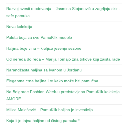
Razvoj svesti o odevanju – Jasmina Stojanović u zagrljaju skin-
safe pamuka
Nova kolekcija
Paleta boja za sve PamuKlik modele
Haljina boje vina – kraljica jesenje sezone
Od nereda do reda – Marija Tomajo zna trikove koji zaista rade
Narandžasta haljina sa Ivanom u Jordanu
Elegantna crna haljina i te kako može biti pamučna
Na Belgrade Fashion Week-u predstavljena PamuKlik kolekcija
AMORE
Milica Malešević – PamuKlik haljina je investicija
Koja li je tajna haljine od čistog pamuka?