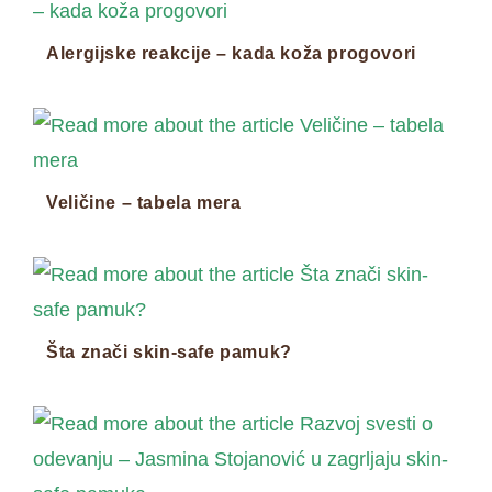
Alergijske reakcije – kada koža progovori
Veličine – tabela mera
Šta znači skin-safe pamuk?