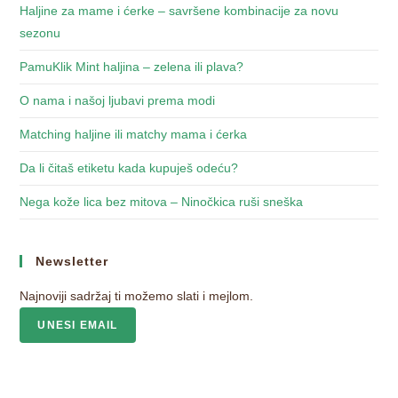
Haljine za mame i ćerke – savršene kombinacije za novu
sezonu
PamuKlik Mint haljina – zelena ili plava?
O nama i našoj ljubavi prema modi
Matching haljine ili matchy mama i ćerka
Da li čitaš etiketu kada kupuješ odeću?
Nega kože lica bez mitova – Ninočkica ruši sneška
Newsletter
Najnoviji sadržaj ti možemo slati i mejlom.
UNESI EMAIL