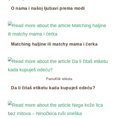
O nama i našoj ljubavi prema modi
Matching haljine ili matchy mama i ćerka
PamuKlik etiketa
Da li čitaš etiketu kada kupuješ odeću?