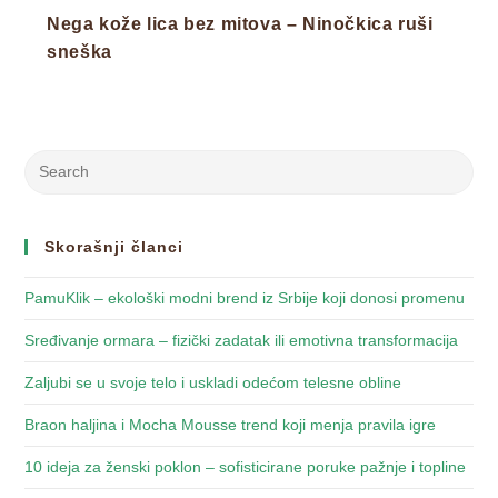
Nega kože lica bez mitova – Ninočkica ruši
sneška
Search
this
website
Skorašnji članci
PamuKlik – ekološki modni brend iz Srbije koji donosi promenu
Sređivanje ormara – fizički zadatak ili emotivna transformacija
Zaljubi se u svoje telo i uskladi odećom telesne obline
Braon haljina i Mocha Mousse trend koji menja pravila igre
10 ideja za ženski poklon – sofisticirane poruke pažnje i topline