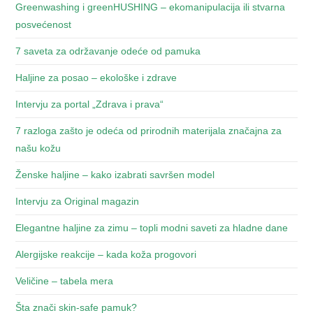
Greenwashing i greenHUSHING – ekomanipulacija ili stvarna
posvećenost
7 saveta za održavanje odeće od pamuka
Haljine za posao – ekološke i zdrave
Intervju za portal „Zdrava i prava“
7 razloga zašto je odeća od prirodnih materijala značajna za
našu kožu
Ženske haljine – kako izabrati savršen model
Intervju za Original magazin
Elegantne haljine za zimu – topli modni saveti za hladne dane
Alergijske reakcije – kada koža progovori
Veličine – tabela mera
Šta znači skin-safe pamuk?